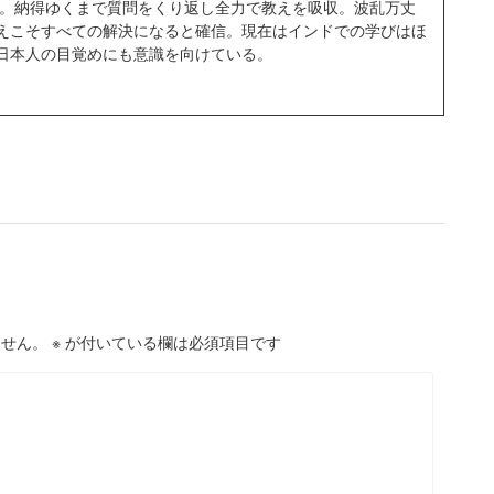
移住。納得ゆくまで質問をくり返し全力で教えを吸収。波乱万丈
えこそすべての解決になると確信。現在はインドでの学びはほ
日本人の目覚めにも意識を向けている。
ません。
※
が付いている欄は必須項目です